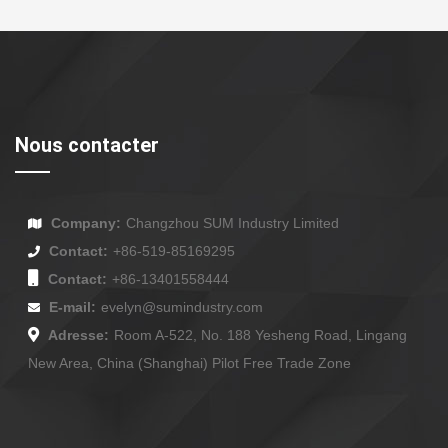
Nous contacter
Company:
Changzhou SUM Industry Limited
Contact:
+86-519-85169295
Contact:
+86-13401558444
E-mail:
evelyn@sumindustry.com
Adresse:
Room A-522, No. 188 Yesheng Road, Lingang
New Area, China (Shanghai) Pilot Free Trade Zone