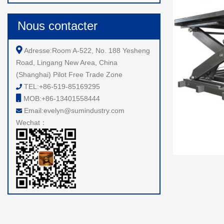
Nous contacter
Adresse:Room A-522, No. 188 Yesheng
Road, Lingang New Area, China
(Shanghai) Pilot Free Trade Zone
TEL:+86-519-85169295
MOB:+86-13401558444
Email:evelyn@sumindustry.com
Wechat：