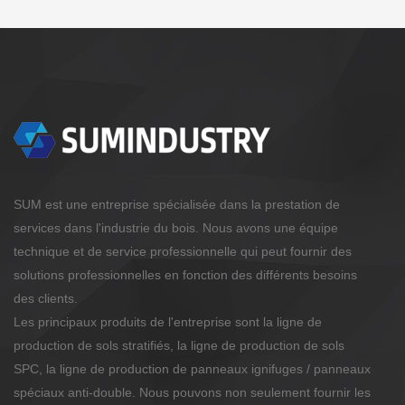
SUM est une entreprise spécialisée dans la prestation de
services dans l'industrie du bois. Nous avons une équipe
technique et de service professionnelle qui peut fournir des
solutions professionnelles en fonction des différents besoins
des clients.
Les principaux produits de l'entreprise sont la ligne de
production de sols stratifiés, la ligne de production de sols
SPC, la ligne de production de panneaux ignifuges / panneaux
spéciaux anti-double. Nous pouvons non seulement fournir les