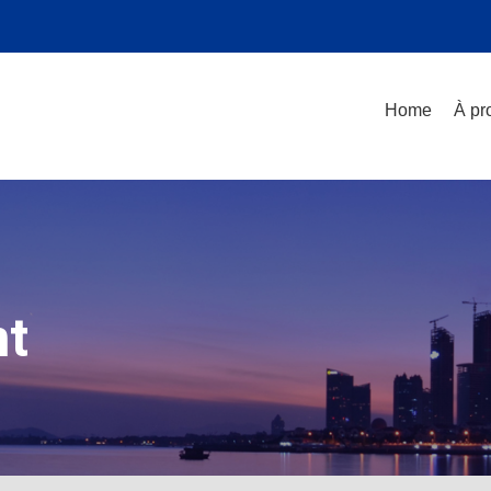
Home
À pr
nt